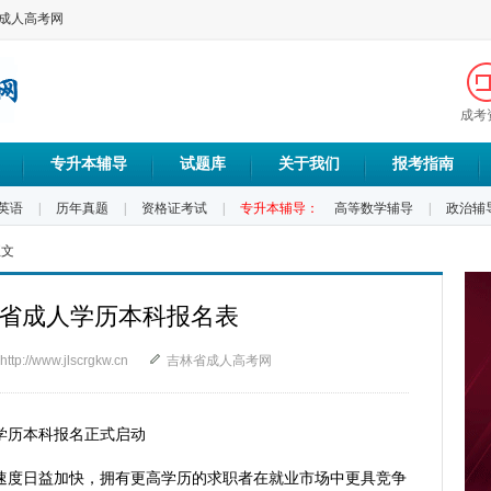
林成人高考网
成考
专升本辅导
试题库
关于我们
报考指南
英语
|
历年真题
|
资格证考试
|
专升本辅导：
高等数学辅导
|
政治辅
正文
吉林省成人学历本科报名表
http://www.jlscrgkw.cn
吉林省成人高考网
人学历本科报名正式启动
速度日益加快，拥有更高学历的求职者在就业市场中更具竞争