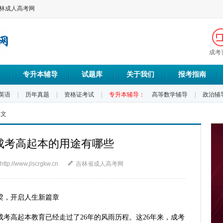
吉林成人高考网
成考
专升本辅导
试题库
关于我们
报考指南
英语
|
历年真题
|
资格证考试
|
专升本辅导：
高等数学辅导
|
政治辅
正文
边成考高起本的用途有哪些
http://www.jlscrgkw.cn
吉林省成人高考网
梁，开启人生新篇章
考高起本教育已经走过了26年的风雨历程。这26年来，成考