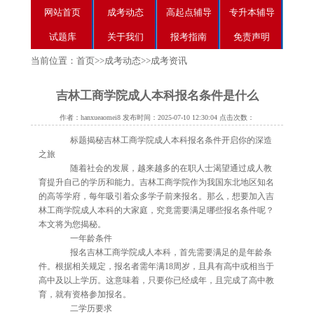
网站首页
成考动态
高起点辅导
专升本辅导
试题库
关于我们
报考指南
免责声明
当前位置：
首页
>>
成考动态
>>
成考资讯
吉林工商学院成人本科报名条件是什么
作者：hanxueaomei8 发布时间：2025-07-10 12:30:04 点击次数：
标题揭秘吉林工商学院成人本科报名条件开启你的深造
之旅
随着社会的发展，越来越多的在职人士渴望通过成人教
育提升自己的学历和能力。吉林工商学院作为我国东北地区知名
的高等学府，每年吸引着众多学子前来报名。那么，想要加入吉
林工商学院成人本科的大家庭，究竟需要满足哪些报名条件呢？
本文将为您揭秘。
一年龄条件
报名吉林工商学院成人本科，首先需要满足的是年龄条
件。根据相关规定，报名者需年满18周岁，且具有高中或相当于
高中及以上学历。这意味着，只要你已经成年，且完成了高中教
育，就有资格参加报名。
二学历要求