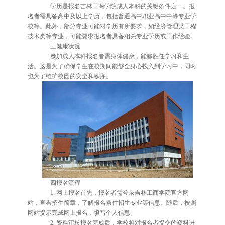
学历是报名吉林工商学院成人本科的关键条件之一。报
名者需具备高中及以上学历，包括普通高中职业高中中等专业学
校等。此外，部分专业可能对学历有所要求，如经济管理类工程
技术类等专业，可能要求报名者具备相关专业学历或工作经验。
三健康状况
参加成人本科报名者需身体健康，能够胜任学习和生
活。这是为了确保学生在校期间能够全身心投入到学习中，同时
也为了维护校园的安全和秩序。
四报名流程
1. 网上报名首先，报名者需登录吉林工商学院官方网
站，查看招生简章，了解报名条件招生专业等信息。随后，按照
网站提示完成网上报名，填写个人信息。
2. 资料审核报名完成后，学校将对报名者提交的资料进