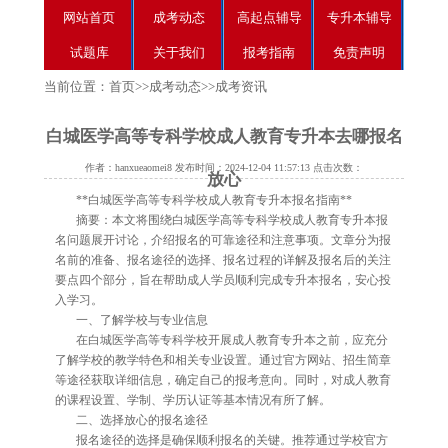
网站首页
成考动态
高起点辅导
专升本辅导
试题库
关于我们
报考指南
免责声明
当前位置：
首页
>>
成考动态
>>
成考资讯
白城医学高等专科学校成人教育专升本去哪报名
作者：hanxueaomei8 发布时间：2024-12-04 11:57:13 点击次数：
放心
**白城医学高等专科学校成人教育专升本报名指南**
摘要：本文将围绕白城医学高等专科学校成人教育专升本报
名问题展开讨论，介绍报名的可靠途径和注意事项。文章分为报
名前的准备、报名途径的选择、报名过程的详解及报名后的关注
要点四个部分，旨在帮助成人学员顺利完成专升本报名，安心投
入学习。
一、了解学校与专业信息
在白城医学高等专科学校开展成人教育专升本之前，应充分
了解学校的教学特色和相关专业设置。通过官方网站、招生简章
等途径获取详细信息，确定自己的报考意向。同时，对成人教育
的课程设置、学制、学历认证等基本情况有所了解。
二、选择放心的报名途径
报名途径的选择是确保顺利报名的关键。推荐通过学校官方