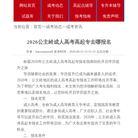
网站首页
成考动态
高起点辅导
专升本辅导
试题库
关于我们
报考指南
免责声明
当前位置：
首页
>>
成考动态
>>
成考资讯
2026公主岭成人高考高起专去哪报名
作者：hanxueaomei8 发布时间：2026-06-13 15:31:13 点击次数：
标题2026年公主岭成人高考高起专报名指南轻松开启学历提
升之旅
导语随着社会的发展，学历提升已成为越来越多人的追求。
2026年，公主岭地区的成人高考高起专报名工作即将拉开序幕。
为了帮助广大考生顺利报名，本文将为您详细解析报名流程、注
意事项以及报名地点，让您轻松开启学历提升之旅。
一、报名背景
成人高考，全称为成人高等教育入学考试，是我国高等教育
的重要组成部分。通过参加成人高考，广大在职人员、社会青年
等可以提升自己的学历，拓宽就业渠道。2026年，公主岭成人高
考高起专报名工作即将启动，为广大有志青年提供了宝贵的学习
机会。
二、报名条件